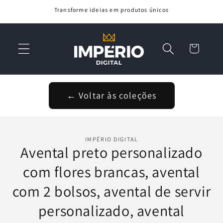
Saltar
Transforme ideias em produtos únicos
para o
conteúdo
Carrinho
← Voltar às coleções
Saltar para
a
IMPÉRIO DIGITAL
informação
Avental preto personalizado
do produto
com flores brancas, avental
com 2 bolsos, avental de servir
personalizado, avental