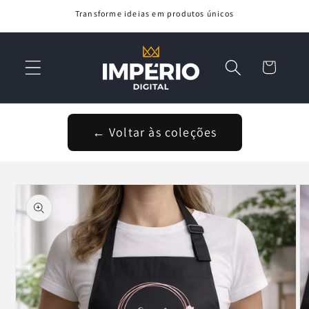
Saltar
Transforme ideias em produtos únicos
para o
conteúdo
Carrinho
← Voltar às coleções
Saltar para
a
informação
do produto