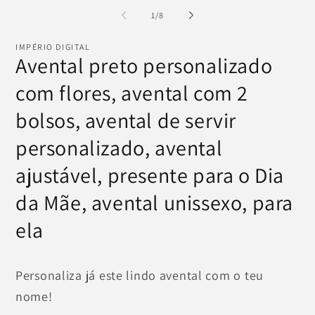
conteúdo
co
multimédia
mu
de
1
/
8
1
2
em
e
modal
mo
IMPÉRIO DIGITAL
Avental preto personalizado
com flores, avental com 2
bolsos, avental de servir
personalizado, avental
ajustável, presente para o Dia
da Mãe, avental unissexo, para
ela
Personaliza já este lindo avental com o teu
nome!